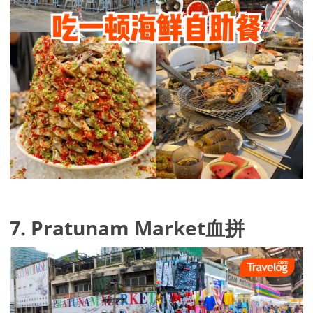
7. Pratunam Market血拼