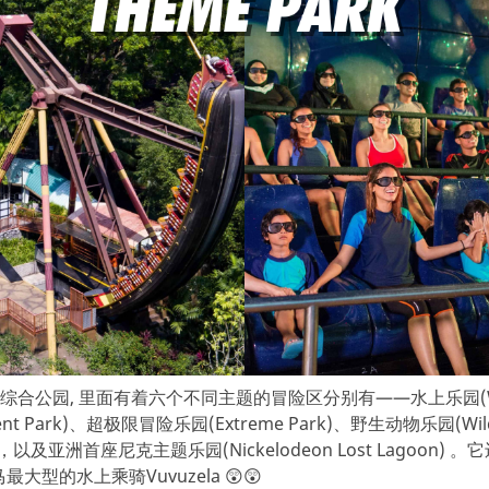
合公园, 里面有着六个不同主题的冒险区分别有——水上乐园(Wate
t Park)、超极限冒险乐园(Extreme Park)、野生动物乐园(Wild
k)👻，以及亚洲首座尼克主题乐园(Nickelodeon Lost Lagoon
全马最大型的水上乘骑Vuvuzela 😲😲