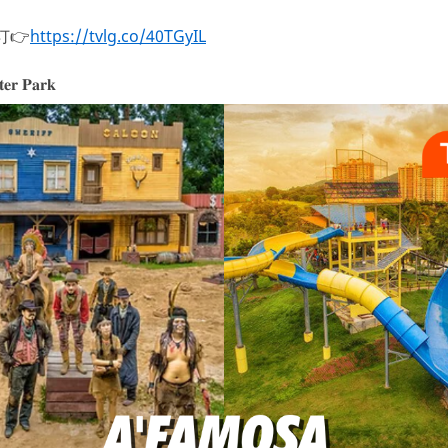
预订👉
https://tvlg.co/40TGyIL
𝐞𝐫 𝐏𝐚𝐫𝐤