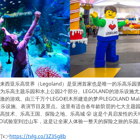
来西亚乐高世界（Legoland）是亚洲首家也是唯一的乐高乐
为乐高主题乐园和水上公园2个部分。LEGOLAND的游乐设施
的游戏。由三千万个LEGO积木所建造的梦💭LEGOLAND Mal
游乐设施、表演节目及景点。这里有适合各年龄阶层的七大主题
高技术、乐高王国、探险之地、乐高城 😲 这是个具启发性的
GO试验室到过山车，这是让全家人体验一整天的探险之旅的乐园
预订👉
https://tvlg.co/3Z35g8b