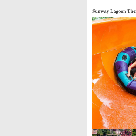
𝐒𝐮𝐧𝐰𝐚𝐲 𝐋𝐚𝐠𝐨𝐨𝐧 𝐓𝐡𝐞