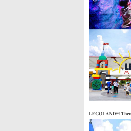
𝐋𝐄𝐆𝐎𝐋𝐀𝐍𝐃® 𝐓𝐡𝐞𝐦