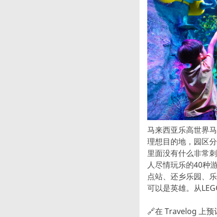
马来西亚乐高世界马
理想目的地，园区分
里面没有什么非常刺激
人尽情玩乐的40种
点站、还乡乐园、乐
可以是英雄。从LE
🔗在 Travelog 上