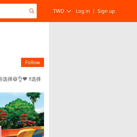
TWD
Log in
|
Sign up
Follow
👌🧡 ‼️选择