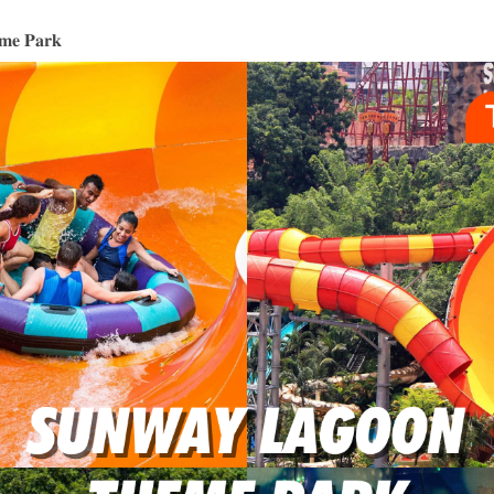
𝐦𝐞 𝐏𝐚𝐫𝐤