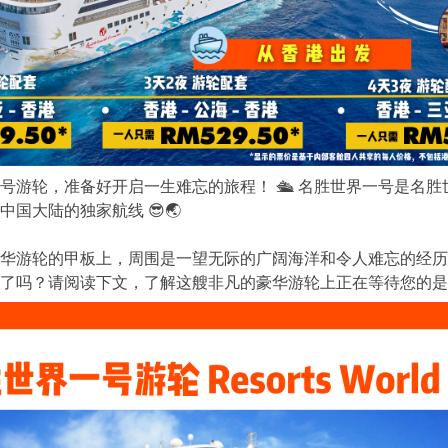
号游轮，准备好开启一生难忘的旅程！ 🛳️ 名胜世界一号是名
国大陆的独家航线 😎🌏
华游轮的甲板上，周围是一望无际的广阔海洋和令人难忘的经历
了吗？请阅读下文，了解这艘非凡的豪华游轮上正在等待您的是什