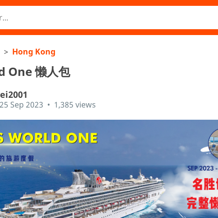
>
Hong Kong
ld One 懒人包
ei2001
25 Sep 2023
•
1,385 views